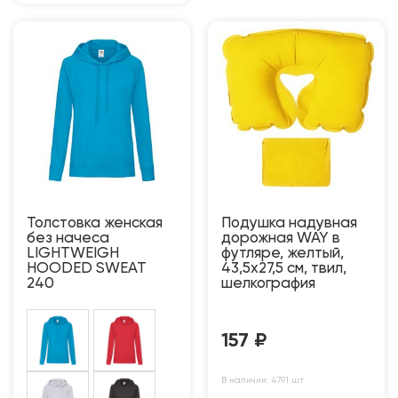
Толстовка женская
Подушка надувная
без начеса
дорожная WAY в
LIGHTWEIGH
футляре, желтый,
HOODED SWEAT
43,5х27,5 см, твил,
240
шелкография
157
₽
В наличии: 4791 шт