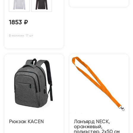
1853
₽
В наличии: 17 шт
Рюкзак KACEN
Ланъярд NECK,
оранжевый,
полиэстер, 2х50 см