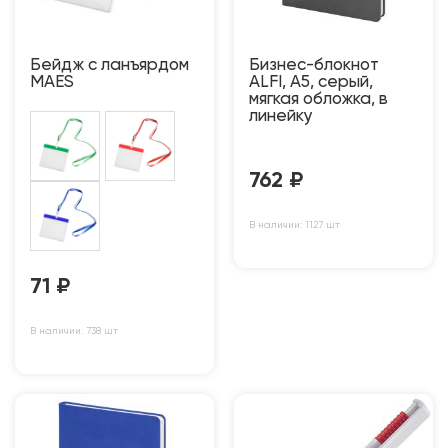
Бейдж с ланъярдом
Бизнес-блокнот
MAES
ALFI, A5, серый,
мягкая обложка, в
линейку
762
₽
В наличии: 1127 шт
71
₽
В наличии: 738 шт