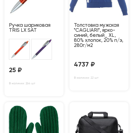
Ручка шариковая
Толстовка мужская
TRIS LX SAT
"CAGLIARI", ярко-
синий, белый_ XL,
80% хлопок, 20% п/э,
280г/м2
4737
₽
25
₽
В наличии: 22 шт
В наличии: 264 шт