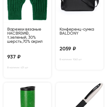
Варежки вязаные
Конференц-сумка
НАСВЯЗИ©,
BALDONY
т.зеленый, 30%
шерсть,70% акрил
2059
₽
937
₽
В наличии: 1063 шт
В наличии: 431 шт