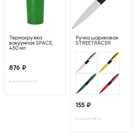
Термокружка
Ручка шариковая
вакуумная SPACE,
STREETRACER
450 мл
876
₽
В наличии: 444 шт
155
₽
В наличии: 681 шт