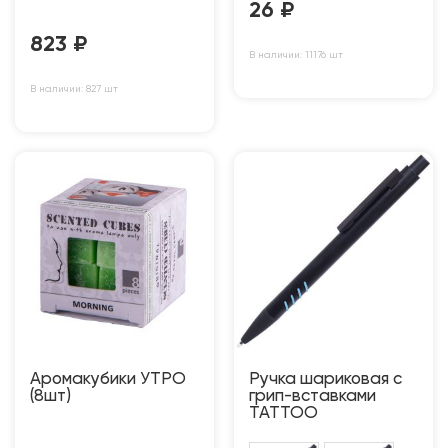
26
₽
823
₽
В наличии: 11176 шт
В наличии: 827 шт
Аромакубики УТРО
Ручка шариковая с
(8шт)
грип-вставками
TATTOO