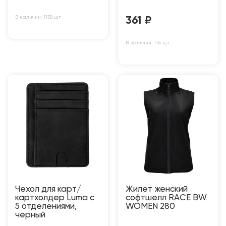
В наличии: 1138 шт
361
₽
В наличии: 174 шт
Чехол для карт/
Жилет женский
картхолдер Luma с
софтшелл RACE BW
5 отделениями,
WOMEN 280
черный