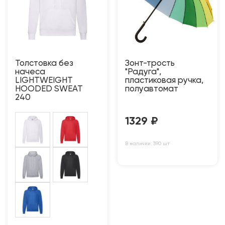
Толстовка без
Зонт-трость
начеса
"Радуга",
LIGHTWEIGHT
пластиковая ручка,
HOODED SWEAT
полуавтомат
240
1329
₽
В наличии: 390 шт