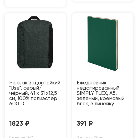
Рюкзак водостойкий
Ежедневник
"Use", серый/
недатированный
чёрный, 41 х 31 х12,5
SIMPLY FLEX, А5,
см, 100% полиэстер
зеленый, кремовый
600 D
блок, в линейку
1823
₽
391
₽
В наличии: 1947 шт
В наличии: 155 шт