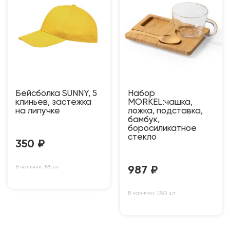
Бейсболка SUNNY, 5
Набор
клиньев, застежка
MORKEL:чашка,
на липучке
ложка, подставка,
бамбук,
боросиликатное
стекло
350
₽
В наличии: 195 шт
987
₽
В наличии: 1360 шт