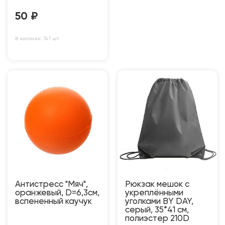
50
₽
В наличии: 747 шт
Антистресс "Мяч",
Рюкзак мешок с
оранжевый, D=6,3см,
укреплёнными
вспененный каучук
уголками BY DAY,
серый, 35*41 см,
полиэстер 210D