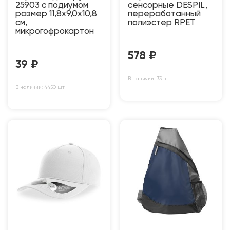
25903 с подиумом
сенсорные DESPIL,
размер 11,8х9,0х10,8
переработанный
см,
полиэстер RPET
микрогофрокартон
578
₽
39
₽
В наличии: 33 шт
В наличии: 4450 шт