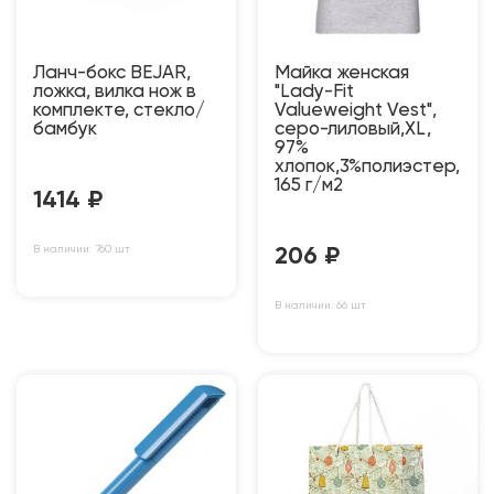
Ланч-бокс BEJAR,
Майка женская
ложка, вилка нож в
"Lady-Fit
комплекте, стекло/
Valueweight Vest",
бамбук
серо-лиловый,XL,
97%
хлопок,3%полиэстер,
165 г/м2
1414
₽
В наличии: 760 шт
206
₽
В наличии: 66 шт