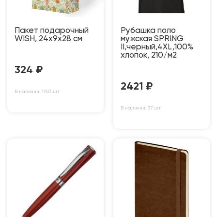
Пакет подарочный
Рубашка поло
WISH, 24х9х28 см
мужская SPRING
II,черный,4XL,100%
хлопок, 210/м2
324
₽
2421
₽
В наличии: 1903 шт
В наличии: 37 шт