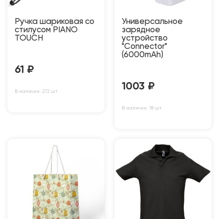
Ручка шариковая со
Универсальное
стилусом PIANO
зарядное
TOUCH
устройство
"Connector"
(6000mAh)
61
₽
1003
₽
В наличии: 272 шт
В наличии: 18 шт