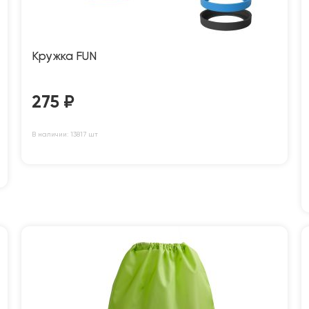
Кружка FUN
275
₽
В наличии: 13817 шт