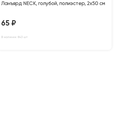
Ланъярд NECK, голубой, полиэстер, 2х50 см
65
₽
В наличии: 843 шт