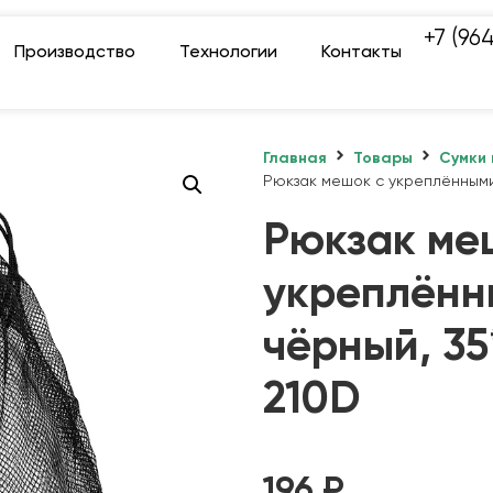
+7 (96
Производство
Технологии
Контакты
Главная
Товары
Сумки 
Рюкзак мешок с укреплёнными 
Рюкзак ме
укреплённ
чёрный, 35
210D
196
₽