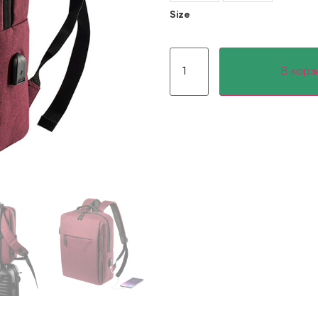
Size
В корз