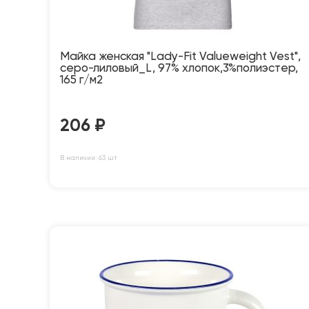
Майка женская "Lady-Fit Valueweight Vest",
серо-лиловый_L, 97% хлопок,3%полиэстер,
165 г/м2
206
₽
В наличии: 63 шт