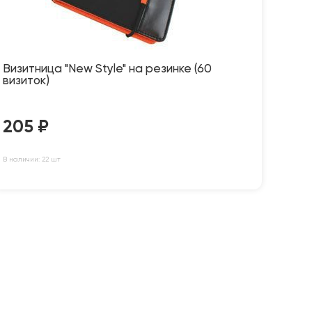
Визитница "New Style" на резинке (60
визиток)
205
₽
В наличии: 22 шт