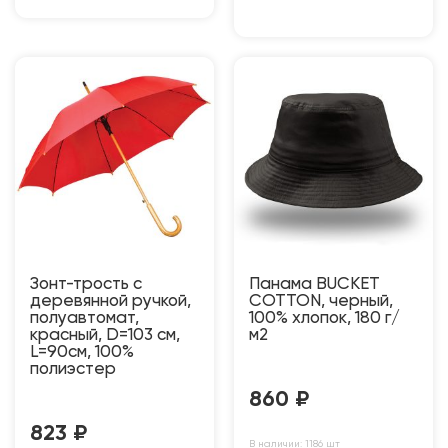
Зонт-трость с
Панама BUCKET
деревянной ручкой,
COTTON, черный,
полуавтомат,
100% хлопок, 180 г/
красный, D=103 см,
м2
L=90см, 100%
полиэстер
860
₽
823
₽
В наличии: 1186 шт