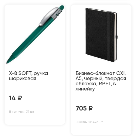
Х-8 SOFT, ручка
Бизнес-блокнот OXI,
шариковая
A5, черный, твердая
обложка, RPET, в
линейку
14
₽
705
₽
В наличии: 37 шт
В наличии: 442 шт