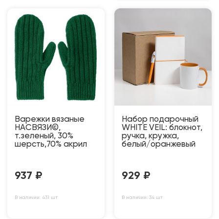
Варежки вязаные
Набор подарочный
НАСВЯЗИ©,
WHITE VEIL: блокнот,
т.зеленый, 30%
ручка, кружка,
шерсть,70% акрил
белый/оранжевый
937
₽
929
₽
В наличии: 431 шт
В наличии: 34 шт