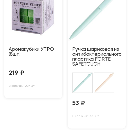
Аромакубики УТРО
Ручка шариковая из
(8шт)
антибактериального
пластика FORTE
SAFETOUCH
219
₽
В наличии: 209 шт
53
₽
В наличии: 2575 шт