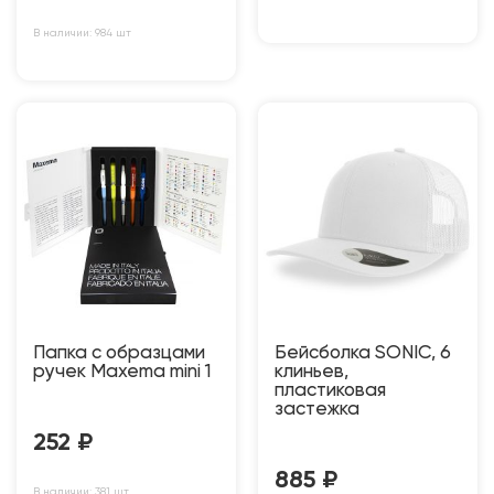
В наличии: 984 шт
Папка c образцами
Бейсболка SONIC, 6
ручек Maxema mini 1
клиньев,
пластиковая
застежка
252
₽
885
₽
В наличии: 381 шт