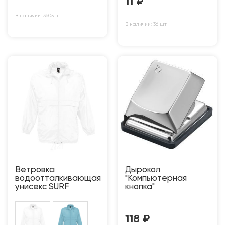
11
₽
В наличии: 3605 шт
В наличии: 36 шт
Ветровка
Дырокол
водоотталкивающая
"Компьютерная
унисекс SURF
кнопка"
118
₽