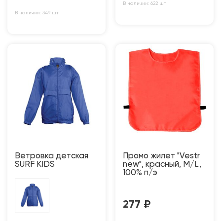
В наличии: 622 шт
В наличии: 349 шт
Ветровка детская
Промо жилет "Vestr
SURF KIDS
new", красный, M/L,
100% п/э
277
₽