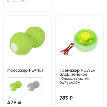
В наличии: 331 шт
Массажер PEANUT
Тренажер POWER
BALL, зеленое
яблоко, пластик,
6х7,3см,16+
783
₽
479
₽