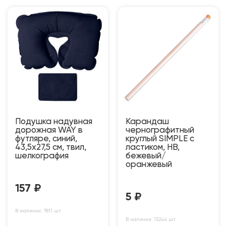
Подушка надувная
Карандаш
дорожная WAY в
чернографитный
футляре, синий,
круглый SIMPLE с
43,5х27,5 см, твил,
ластиком, HB,
шелкография
бежевый/
оранжевый
157
₽
5
₽
В наличии: 7811 шт
В наличии: 13244 шт