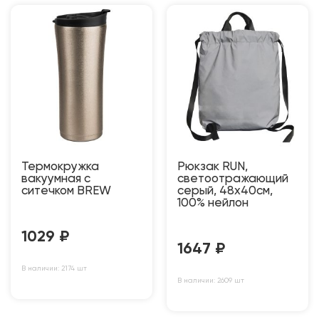
Термокружка
Рюкзак RUN,
вакуумная с
светоотражающий
ситечком BREW
серый, 48х40см,
100% нейлон
1029
₽
1647
₽
В наличии: 2174 шт
В наличии: 2609 шт