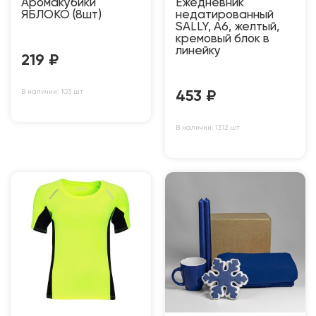
Аромакубики
Ежедневник
ЯБЛОКО (8шт)
недатированный
SALLY, A6, желтый,
кремовый блок в
линейку
219
₽
В наличии: 103 шт
453
₽
В наличии: 1312 шт