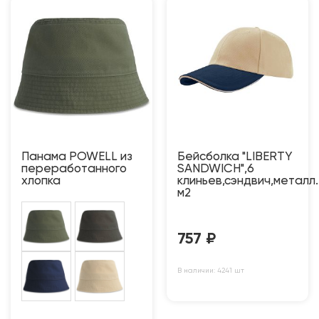
Панама POWELL из
Бейсболка "LIBERTY
переработанного
SANDWICH",6
хлопка
клиньев,сэндвич,металл
м2
757
₽
В наличии: 4241 шт