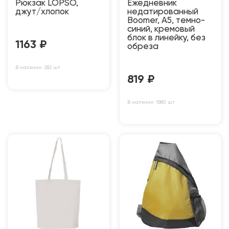
Рюкзак LOPSO,
Ежедневник
джут/хлопок
недатированный
Boomer, А5, темно-
синий, кремовый
блок в линейку, без
1163
₽
обреза
В наличии: 282 шт
819
₽
В наличии: 1880 шт