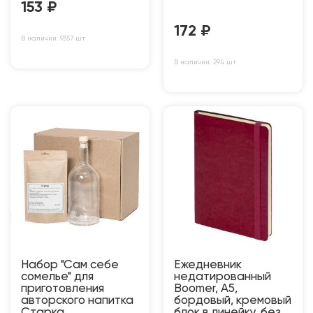
153
₽
172
₽
В наличии: 9357 шт
В наличии: 294 шт
Набор "Сам себе
Ежедневник
сомелье" для
недатированный
приготовления
Boomer, А5,
авторского напитка
бордовый, кремовый
Старка
блок в линейку, без