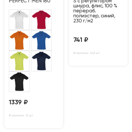
PERFECT MEN 180
S с регулятором
шнура, флис, 100 %
перераб.
полиэстер, синий,
230 г/м2
741
₽
В наличии: 443 шт
1339
₽
В наличии: 12 шт