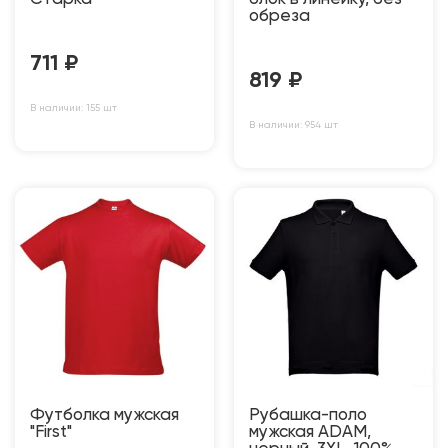
обреза
711
₽
819
₽
В наличии: 155 шт
В наличии: 954 шт
Футболка мужская
Рубашка-поло
"First"
мужская ADAM,