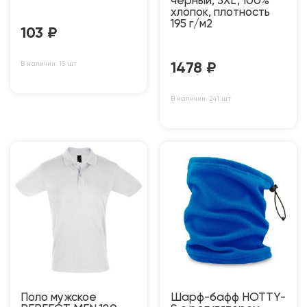
черный, 3XL, 100%
хлопок, плотность
195 г/м2
103
₽
В наличии: 15 шт
1478
₽
В наличии: 241 шт
Поло мужское
Шарф-бафф HOTTY-