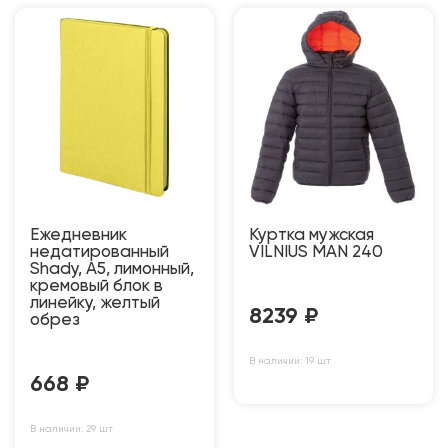
Ежедневник
Куртка мужская
недатированный
VILNIUS MAN 240
Shady, А5, лимонный,
кремовый блок в
линейку, желтый
8239
₽
обрез
В наличии: 19 шт
668
₽
В наличии: 29 шт