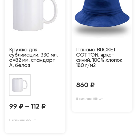
Кружка для
Панама BUCKET
сублимации, 330 мл,
COTTON, ярко-
d=82 мм, стандарт
синий, 100% хлопок,
А, белая
180 г/м2
860
₽
В наличии: 818 шт
99
₽
–
112
₽
В наличии: 696 шт