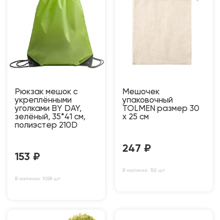
Рюкзак мешок с
Мешочек
укреплёнными
упаковочный
уголками BY DAY,
TOLMEN размер 30
зелёный, 35*41 см,
x 25 см
полиэстер 210D
247
₽
153
₽
В наличии: 765 шт
В наличии: 1058 шт