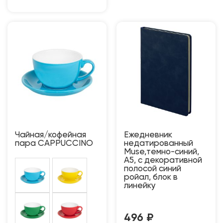
Чайная/кофейная
Ежедневник
пара CAPPUCCINO
недатированный
Muse,темно-синий,
А5, с декоративной
полосой синий
ройал, блок в
линейку
496
₽