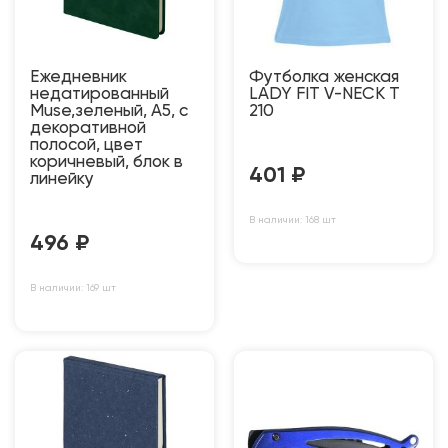
Ежедневник
Футболка женская
недатированный
LADY FIT V-NECK T
Muse,зеленый, А5, с
210
декоративной
полосой, цвет
коричневый, блок в
401
₽
линейку
В наличии: 168 шт
496
₽
В наличии: 169 шт