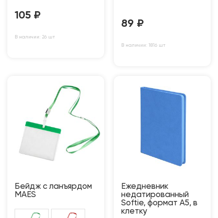
105
₽
89
₽
В наличии: 26 шт
В наличии: 1816 шт
Бейдж с ланъярдом
Ежедневник
MAES
недатированный
Softie, формат А5, в
клетку