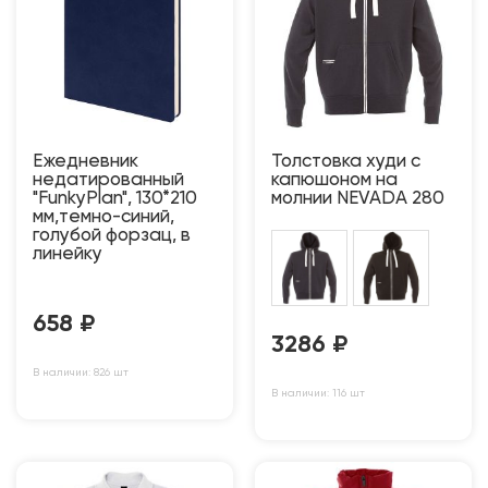
Ежедневник
Толстовка худи с
недатированный
капюшоном на
"FunkyPlan", 130*210
молнии NEVADA 280
мм,темно-синий,
голубой форзац, в
линейку
658
₽
3286
₽
В наличии: 826 шт
В наличии: 116 шт