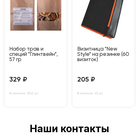
Набор трав и
Визитница "New
специй "Глинтвейн",
Style" на резинке (60
57 гр
визиток)
329
₽
205
₽
В наличии: 2942 шт
В наличии: 22 шт
Наши контакты