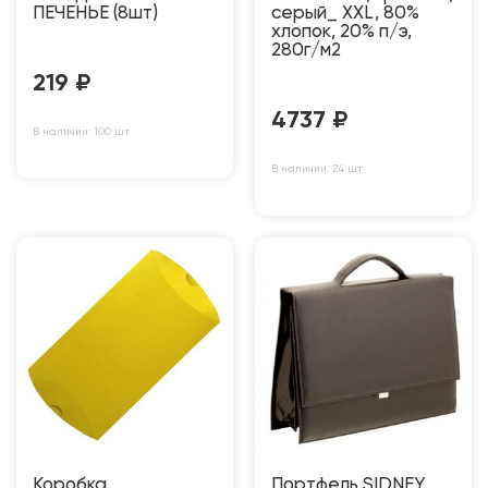
ПЕЧЕНЬЕ (8шт)
серый_ XXL, 80%
хлопок, 20% п/э,
280г/м2
219
₽
4737
₽
В наличии: 100 шт
В наличии: 24 шт
Коробка
Портфель SIDNEY