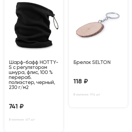
Шарф-бафф HOTTY-
Брелок SELTON
S с регулятором
шнура, флис, 100 %
перераб.
118
₽
полиэстер, черный,
230 г/м2
В наличии: 1114 шт
741
₽
В наличии: 417 шт