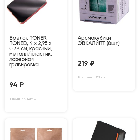
Брелок TONER
Аромакубики
TONED, 4 x 2,95 x
ЭВКАЛИПТ (8шт)
0,38 см, красный,
металл/пластик,
лазерная
219
₽
гравировка
В наличии: 277 шт
94
₽
В наличии: 1289 шт