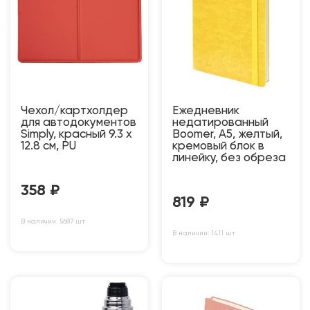
Чехол/картхолдер
Ежедневник
для автодокументов
недатированный
Simply, красный 9.3 х
Boomer, А5, желтый,
12.8 см, PU
кремовый блок в
линейку, без обреза
358
₽
819
₽
В наличии: 5687 шт
В наличии: 1411 шт