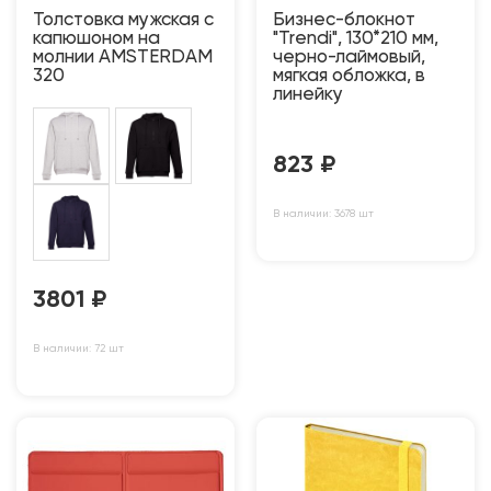
Толстовка мужская с
Бизнес-блокнот
капюшоном на
"Trendi", 130*210 мм,
молнии AMSTERDAM
черно-лаймовый,
320
мягкая обложка, в
линейку
823
₽
В наличии: 3678 шт
3801
₽
В наличии: 72 шт