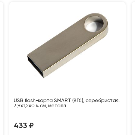
USB flash-карта SMART (8Гб), серебристая,
3,9х1,2х0,4 см, металл
433
₽