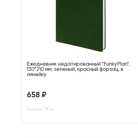
Ежедневник недатированный "FunkyPlan",
130*210 мм, зеленый, красный форзац, в
линейку
658
₽
В наличии: 775 шт