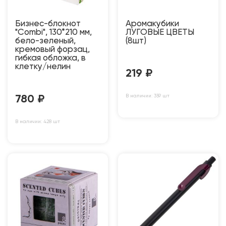
Бизнес-блокнот
Аромакубики
"Combi", 130*210 мм,
ЛУГОВЫЕ ЦВЕТЫ
бело-зеленый,
(8шт)
кремовый форзац,
гибкая обложка, в
клетку/нелин
219
₽
В наличии: 359 шт
780
₽
В наличии: 428 шт