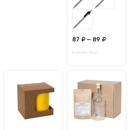
87
₽
–
89
₽
В наличии: 106 шт