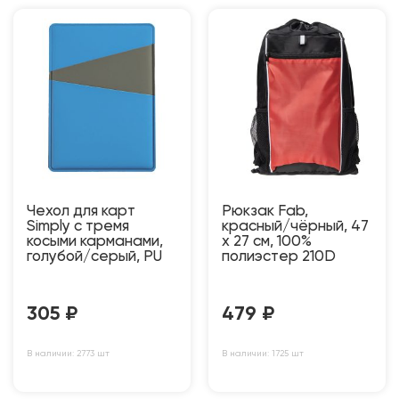
Чехол для карт
Рюкзак Fab,
Simply с тремя
красный/чёрный, 47
косыми карманами,
x 27 см, 100%
голубой/серый, PU
полиэстер 210D
305
₽
479
₽
В наличии: 2773 шт
В наличии: 1725 шт