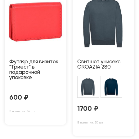
Футляр для визиток
Свитшот унисекс
"Триест" в
CROAZIA 280
подарочной
упаковке
600
₽
1700
₽
В наличии: 86 шт
В наличии: 20 шт