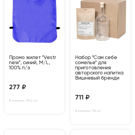
Промо жилет "Vestr
Набор "Сам себе
new", синий, M/L,
сомелье" для
100% п/э
приготовления
авторского напитка
Вишневый бренди
277
₽
711
₽
В наличии: 3944 шт
В наличии: 155 шт