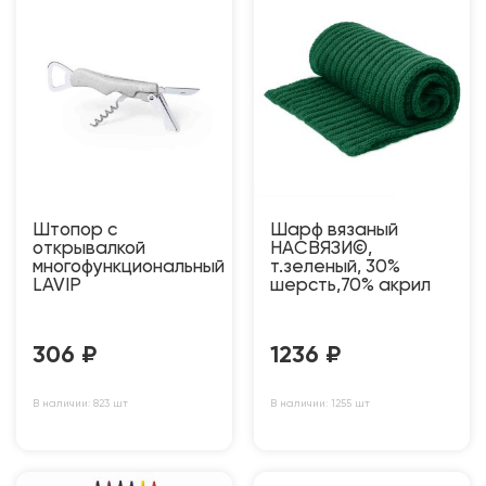
Штопор с
Шарф вязаный
открывалкой
НАСВЯЗИ©,
многофункциональный
т.зеленый, 30%
LAVIP
шерсть,70% акрил
306
₽
1236
₽
В наличии: 823 шт
В наличии: 1255 шт