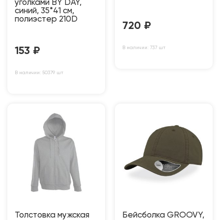
уголками BY DAY,
синий, 35*41 см,
полиэстер 210D
720
₽
В наличии: 737 шт
153
₽
В наличии: 50379 шт
Толстовка мужская
Бейсболка GROOVY,