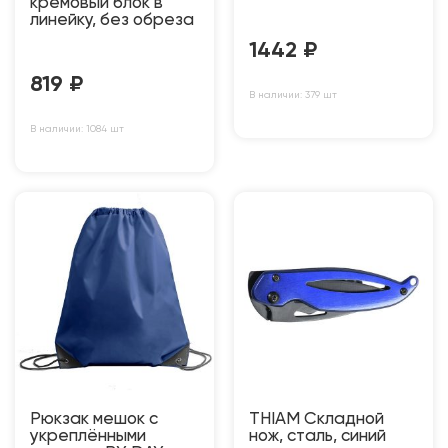
кремовый блок в
линейку, без обреза
1442
₽
819
₽
В наличии: 379 шт
В наличии: 1084 шт
Рюкзак мешок с
THIAM Складной
укреплёнными
нож, сталь, синий