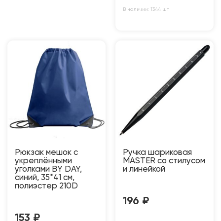
В наличии: 1344 шт
Рюкзак мешок с
Ручка шариковая
укреплёнными
MASTER со стилусом
уголками BY DAY,
и линейкой
синий, 35*41 см,
полиэстер 210D
196
₽
153
₽