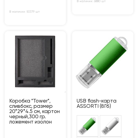
В наличии: 6880 шт
В наличии: 50379 шт
Коробка "Tower",
USB flash-карта
сливбокс, размер
ASSORTI (8Гб)
20*29*4.5 см, картон
черный,300 гр.
ложемент изолон