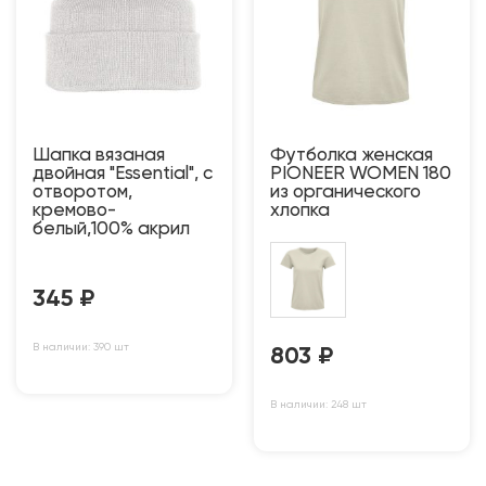
Шапка вязаная
Футболка женская
двойная "Essential", с
PIONEER WOMEN 180
отворотом,
из органического
кремово-
хлопка
белый,100% акрил
345
₽
В наличии: 390 шт
803
₽
В наличии: 248 шт