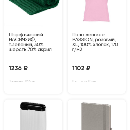
Шарф вязаный
Поло женское
НАСВЯЗИ©,
PASSION, розовый,
т.зеленый, 30%
XL, 100% хлопок, 170
шерсть,70% акрил
г/м2
1236
₽
1102
₽
В наличии: 1255 шт
В наличии: 83 шт