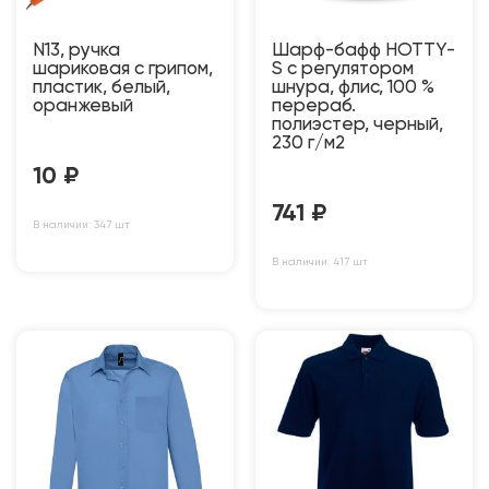
N13, ручка
Шарф-бафф HOTTY-
шариковая с грипом,
S с регулятором
пластик, белый,
шнура, флис, 100 %
оранжевый
перераб.
полиэстер, черный,
230 г/м2
10
₽
741
₽
В наличии: 347 шт
В наличии: 417 шт