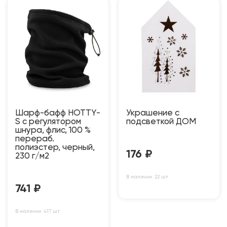
Шарф-бафф HOTTY-
Украшение с
S с регулятором
подсветкой ДОМ
шнура, флис, 100 %
перераб.
полиэстер, черный,
176
₽
230 г/м2
В наличии: 22 шт
741
₽
В наличии: 417 шт