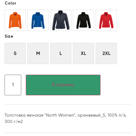
Color
Size
S
M
L
XL
2XL
В корзину
Толстовка женская "North Women", оранжевый_S, 100% п/э,
300 г/м2