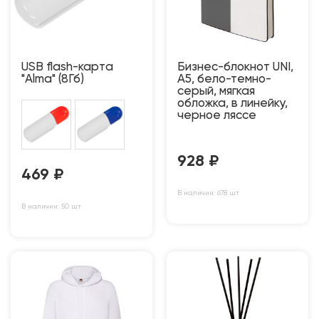
USB flash-карта
Бизнес-блокнот UNI,
"Alma" (8Гб)
A5, бело-темно-
серый, мягкая
обложка, в линейку,
черное ляссе
928
₽
469
₽
В наличии: 678 шт
В наличии: 50 шт