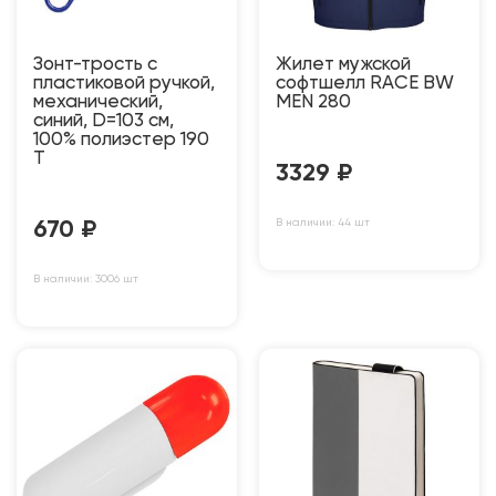
Зонт-трость с
Жилет мужской
пластиковой ручкой,
софтшелл RACE BW
механический,
MEN 280
синий, D=103 см,
100% полиэстер 190
T
3329
₽
В наличии: 44 шт
670
₽
В наличии: 3006 шт