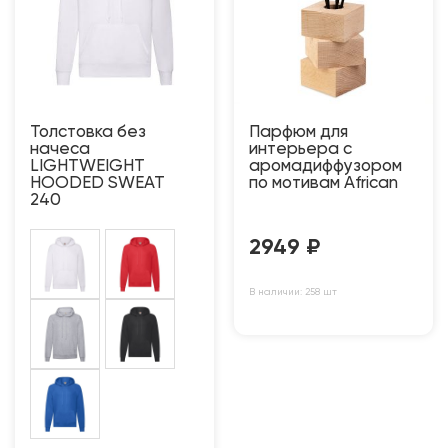
Толстовка без
Парфюм для
начеса
интерьера с
LIGHTWEIGHT
аромадиффузором
HOODED SWEAT
по мотивам African
240
2949
₽
В наличии: 258 шт