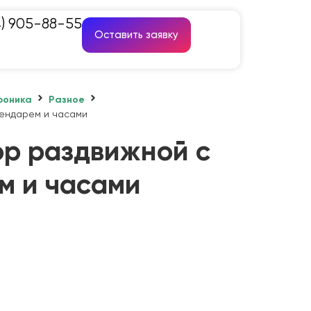
4) 905-88-55
Оставить заявку
роника
Разное
лендарем и часами
ор раздвижной с
м и часами