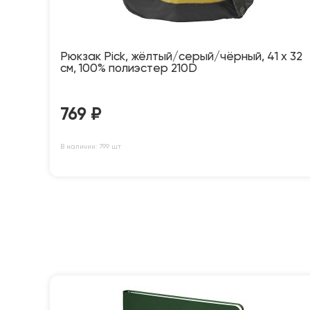
Рюкзак Pick, жёлтый/серый/чёрный, 41 x 32
см, 100% полиэстер 210D
769
₽
В наличии: 799 шт