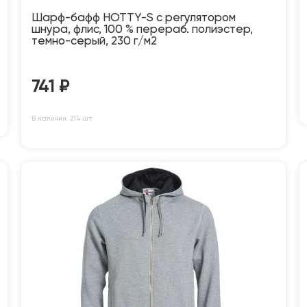
Шарф-бафф HOTTY-S с регулятором
шнура, флис, 100 % перераб. полиэстер,
темно-серый, 230 г/м2
741
₽
В наличии: 214 шт