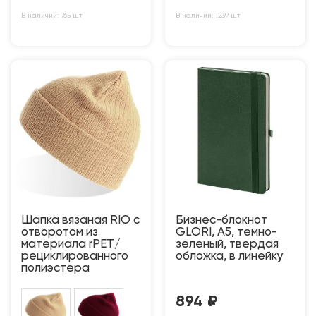
В наличии: 765 шт
В наличии: 1239 шт
Шапка вязаная RIO с
Бизнес-блокнот
отворотом из
GLORI, A5, темно-
материала rPET/
зеленый, твердая
рециклированного
обложка, в линейку
полиэстера
894
₽