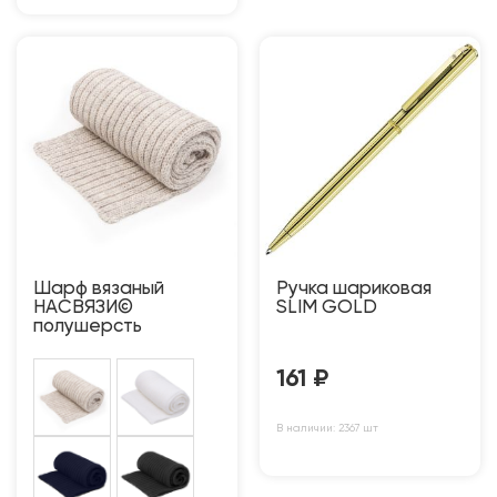
Шарф вязаный
Ручка шариковая
НАСВЯЗИ©
SLIM GOLD
полушерсть
161
₽
В наличии: 2367 шт