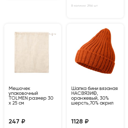
В наличии: 2966 шт
Мешочек
Шапка бини вязаная
упаковочный
НАСВЯЗИ©,
TOLMEN размер 30
оранжевый, 30%
x 25 см
шерсть,70% акрил
247
₽
1128
₽