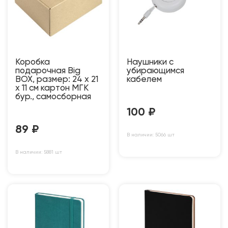
Коробка
Наушники с
подарочная Big
убирающимся
BOX, размер: 24 x 21
кабелем
x 11 см картон МГК
бур., самосборная
100
₽
89
₽
В наличии: 5066 шт
В наличии: 5881 шт