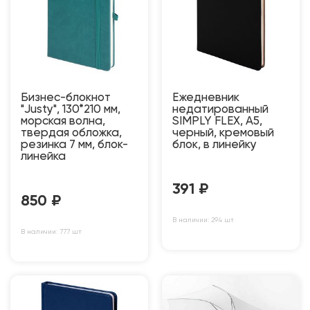
Бизнес-блокнот
Ежедневник
"Justy", 130*210 мм,
недатированный
морская волна,
SIMPLY FLEX, А5,
твердая обложка,
черный, кремовый
резинка 7 мм, блок-
блок, в линейку
линейка
391
₽
850
₽
В наличии: 294 шт
В наличии: 777 шт