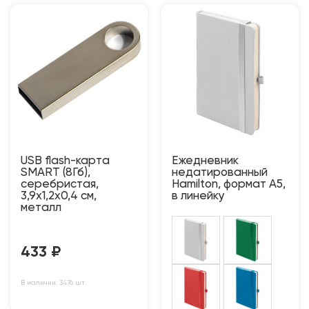
USB flash-карта
Ежедневник
SMART (8Гб),
недатированный
серебристая,
Hamilton, формат A5,
3,9х1,2х0,4 см,
в линейку
металл
433
₽
В наличии: 3476 шт