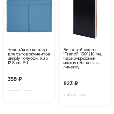
Чехол/картхолдер
Бизнес-блокнот
для автодокументов
"Trendi", 130*210 мм,
Simply, голубой, 9.3 х
черно-красный,
12.8 см, PU
мягкая обложка, в
линейку
358
₽
823
₽
В наличии: 2168 шт
В наличии: 1173 шт