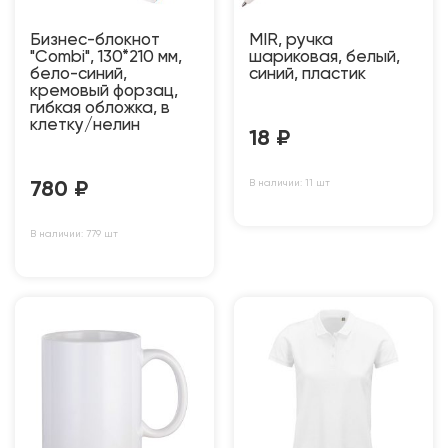
Бизнес-блокнот
MIR, ручка
"Combi", 130*210 мм,
шариковая, белый,
бело-синий,
синий, пластик
кремовый форзац,
гибкая обложка, в
клетку/нелин
18
₽
В наличии: 11 шт
780
₽
В наличии: 779 шт