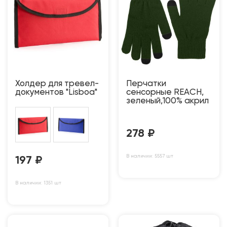
Холдер для тревел-
Перчатки
документов "Lisboa"
сенсорные REACH,
зеленый,100% акрил
278
₽
В наличии: 5557 шт
197
₽
В наличии: 1351 шт