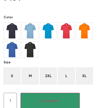
Color
Size
S
M
2XL
L
XL
В корзину