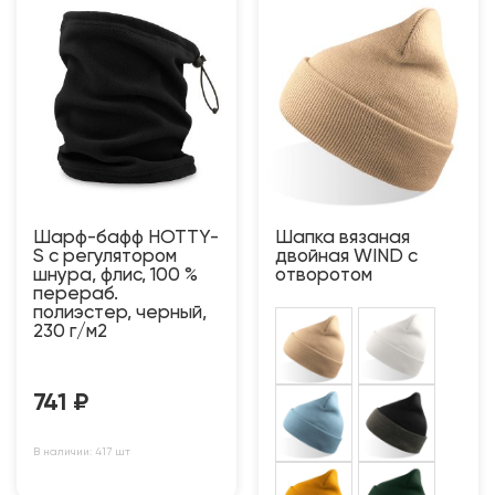
Шарф-бафф HOTTY-
Шапка вязаная
S с регулятором
двойная WIND с
шнура, флис, 100 %
отворотом
перераб.
полиэстер, черный,
230 г/м2
741
₽
В наличии: 417 шт