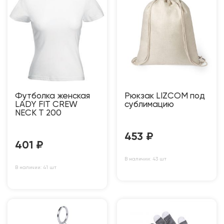
Футболка женская
Рюкзак LIZCOM под
LADY FIT CREW
сублимацию
NECK T 200
453
₽
401
₽
В наличии: 43 шт
В наличии: 41 шт