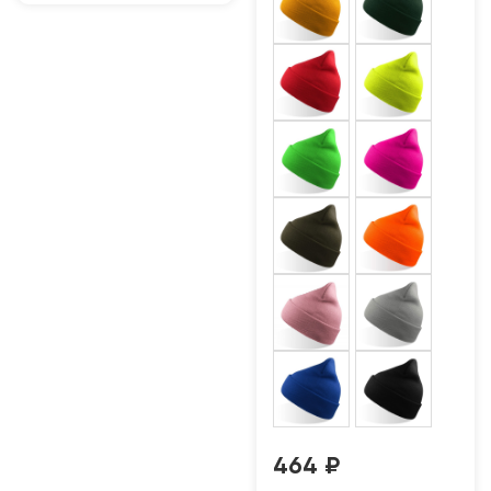
464
₽