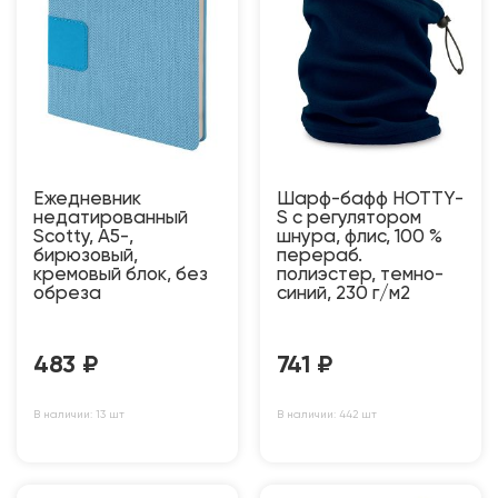
Ежедневник
Шарф-бафф HOTTY-
недатированный
S с регулятором
Scotty, А5-,
шнура, флис, 100 %
бирюзовый,
перераб.
кремовый блок, без
полиэстер, темно-
обреза
синий, 230 г/м2
483
₽
741
₽
В наличии: 13 шт
В наличии: 442 шт