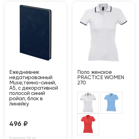
Ежедневник
Поло женское
недатированный
PRACTICE WOMEN
Muse,темно-синий,
270
А5, с декоративной
полосой синий
ройал, блок в
линейку
496
₽
В наличии: 316 шт