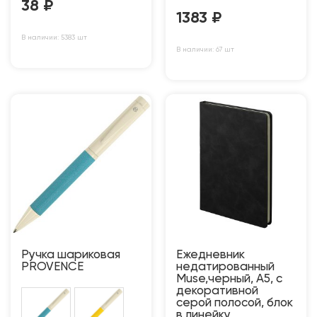
38
₽
1383
₽
В наличии: 5383 шт
В наличии: 67 шт
Ручка шариковая
Ежедневник
PROVENCE
недатированный
Muse,черный, А5, с
декоративной
серой полосой, блок
в линейку