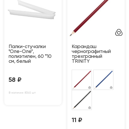
Палки-стучалки
Карандаш
"Оле-Оле",
чернографитный
полиэтилен, 60 *10
трехгранный
см, белый
TRINITY
58
₽
В наличии: 8345 шт
11
₽