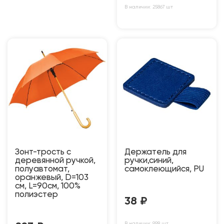
В наличии: 25867 шт
Зонт-трость с
Держатель для
деревянной ручкой,
ручки,синий,
полуавтомат,
самоклеющийся, PU
оранжевый, D=103
см, L=90см, 100%
полиэстер
38
₽
В наличии: 998 шт