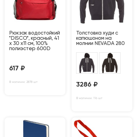
Рюкзак водостойкий
Толстовка худи с
"DISCO", красный, 41
капюшоном на
x 30 x11 см, 100%
молнии NEVADA 280
полиэстер 600D
617
₽
В наличии: 2878 шт
3286
₽
В наличии: 116 шт