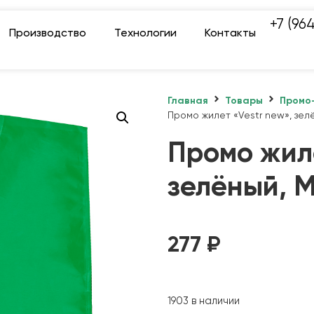
+7 (96
Производство
Технологии
Контакты
Главная
Товары
Промо
Промо жилет «Vestr new», зелё
Промо жиле
зелёный, M
277
₽
1903 в наличии