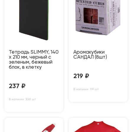
Тетрадь SLIMMY, 140
Аромакубики
х 210 мм, черный с
САНДАЛ (8шт)
зеленым, бежевый
блок, в клетку
219
₽
237
₽
В наличии: 119 шт
В наличии: 3061 шт