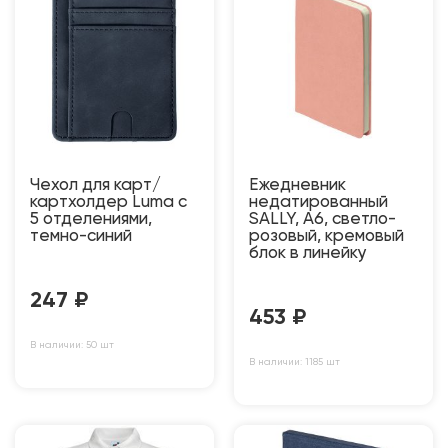
Чехол для карт/
Ежедневник
картхолдер Luma с
недатированный
5 отделениями,
SALLY, A6, светло-
темно-синий
розовый, кремовый
блок в линейку
247
₽
453
₽
В наличии: 50 шт
В наличии: 1185 шт