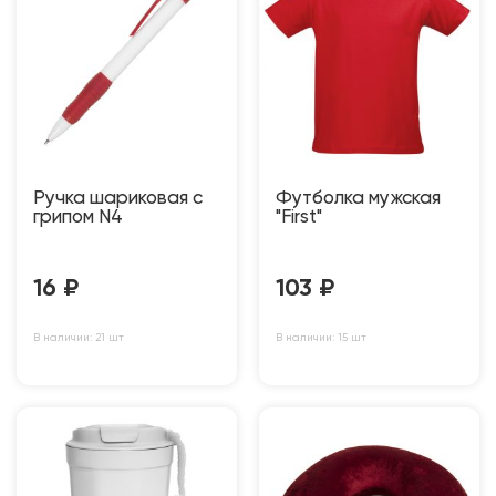
Ручка шариковая с
Футболка мужская
грипом N4
"First"
16
₽
103
₽
В наличии: 21 шт
В наличии: 15 шт