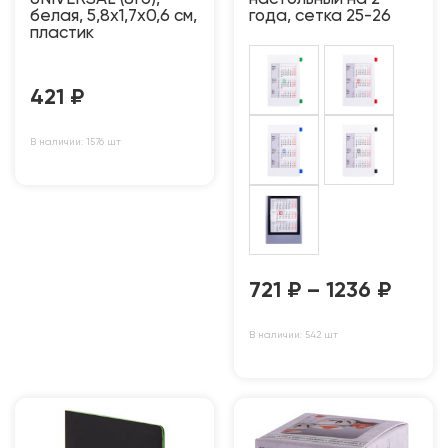
белая, 5,8х1,7х0,6 см,
года, сетка 25-26
пластик
421
₽
В наличии: 1576 шт
721
₽
–
1236
₽
В наличии: 542 шт