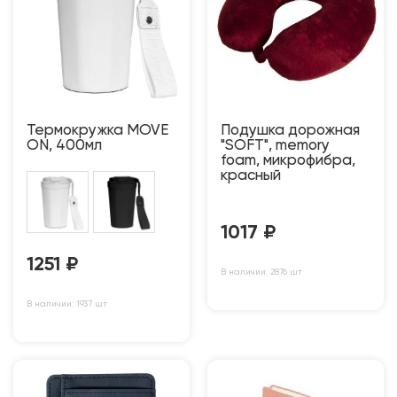
Термокружка MOVE
Подушка дорожная
ON, 400мл
"SOFT", memory
foam, микрофибра,
красный
1017
₽
1251
₽
В наличии: 2876 шт
В наличии: 1937 шт