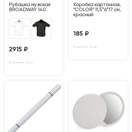
Рубашка мужская
Коробка картонная,
BROADWAY 140
"COLOR" 11,5*6*17 см,
красный
185
₽
В наличии: 14 шт
2915
₽
В наличии: 12 шт