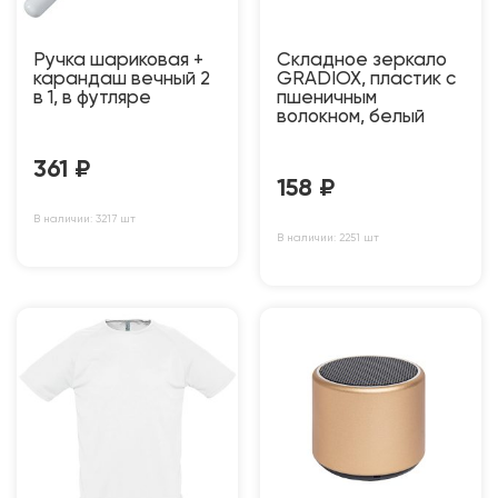
Ручка шариковая +
Складное зеркало
карандаш вечный 2
GRADIOX, пластик с
в 1, в футляре
пшеничным
волокном, белый
361
₽
158
₽
В наличии: 3217 шт
В наличии: 2251 шт