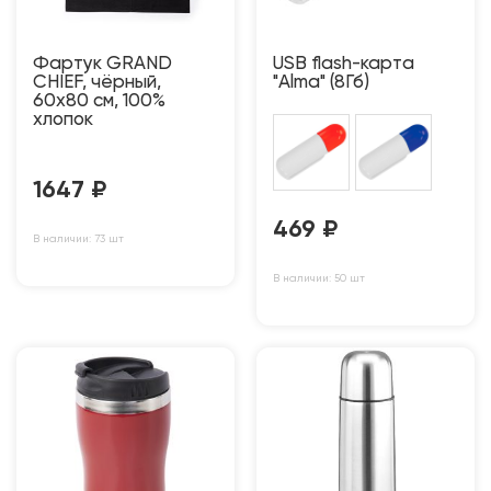
Фартук GRAND
USB flash-карта
CHIEF, чёрный,
"Alma" (8Гб)
60х80 см, 100%
хлопок
1647
₽
469
₽
В наличии: 73 шт
В наличии: 50 шт