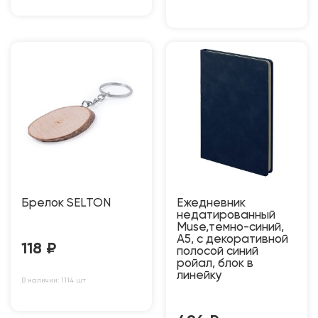
Брелок SELTON
Ежедневник
недатированный
Muse,темно-синий,
А5, с декоративной
118
₽
полосой синий
ройал, блок в
линейку
В наличии: 1114 шт