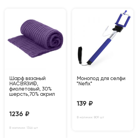
Шарф вязаный
Монопод для селфи
НАСВЯЗИ©,
"Nefix"
фиолетовый, 30%
шерсть,70% акрил
139
₽
1236
₽
В наличии: 809 шт
В наличии: 1346 шт