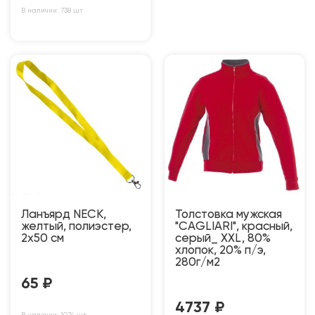
В наличии: 738 шт
Ланъярд NECK,
Толстовка мужская
желтый, полиэстер,
"CAGLIARI", красный,
2х50 см
серый_ XXL, 80%
хлопок, 20% п/э,
280г/м2
65
₽
4737
₽
В наличии: 1074 шт