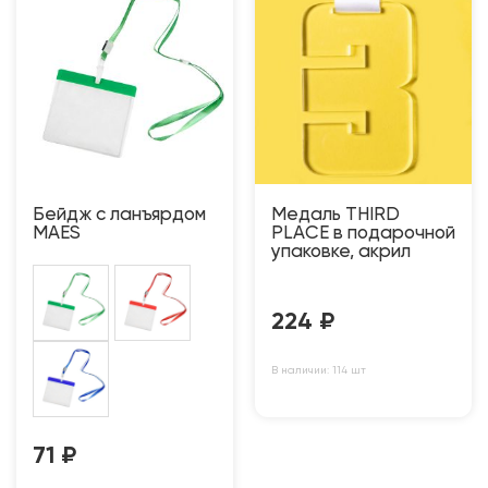
Бейдж с ланъярдом
Медаль THIRD
MAES
PLACE в подарочной
упаковке, акрил
224
₽
В наличии: 114 шт
71
₽