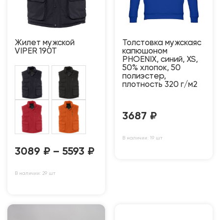
Жилет мужской
Толстовка мужскаяс
VIPER 190T
капюшоном
PHOENIX, синий, XS,
50% хлопок, 50
полиэстер,
плотность 320 г/м2
3687
₽
В наличии: 19 шт
3089
₽
–
5593
₽
В наличии: 29 шт