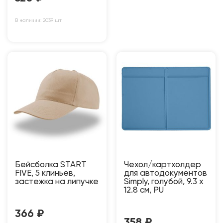
В наличии: 2039 шт
Бейсболка START
Чехол/картхолдер
FIVE, 5 клиньев,
для автодокументов
застежка на липучке
Simply, голубой, 9.3 х
12.8 см, PU
366
₽
358
₽