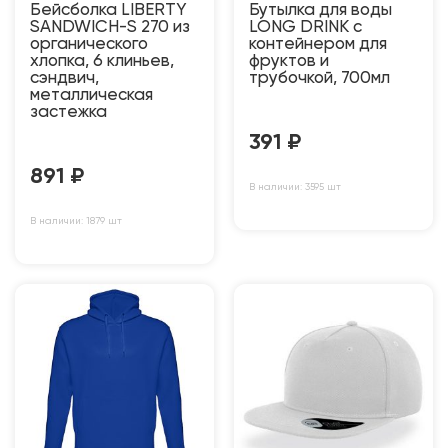
Бейсболка LIBERTY
Бутылка для воды
SANDWICH-S 270 из
LONG DRINK с
органического
контейнером для
хлопка, 6 клиньев,
фруктов и
сэндвич,
трубочкой, 700мл
металлическая
застежка
391
₽
891
₽
В наличии: 3595 шт
В наличии: 1879 шт