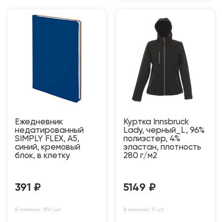
Ежедневник
Куртка Innsbruck
недатированный
Lady, черный_L, 96%
SIMPLY FLEX, А5,
полиэстер, 4%
синий, кремовый
эластан, плотность
блок, в клетку
280 г/м2
391
₽
5149
₽
В наличии: 3941 шт
В наличии: 31 шт