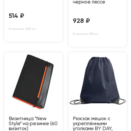
черное ляссе
514
₽
928
₽
В наличии: 1530 шт
В наличии: 678 шт
Визитница "New
Рюкзак мешок с
Style" на резинке (60
укреплёнными
визиток)
уголками BY DAY,