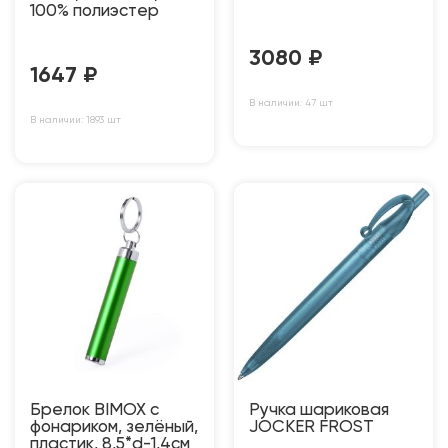
100% полиэстер
3080
₽
1647
₽
В наличии: 47 шт
В наличии: 1893 шт
Брелок BIMOX с
Ручка шариковая
фонариком, зелёный,
JOCKER FROST
пластик, 8,5*d-1,4см