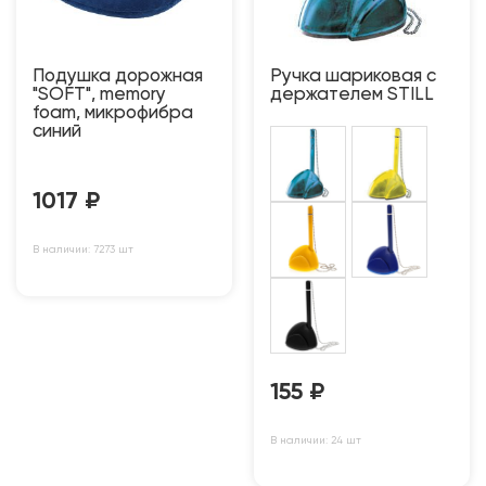
Подушка дорожная
Ручка шариковая с
"SOFT", memory
держателем STILL
foam, микрофибра
синий
1017
₽
В наличии: 7273 шт
155
₽
В наличии: 24 шт