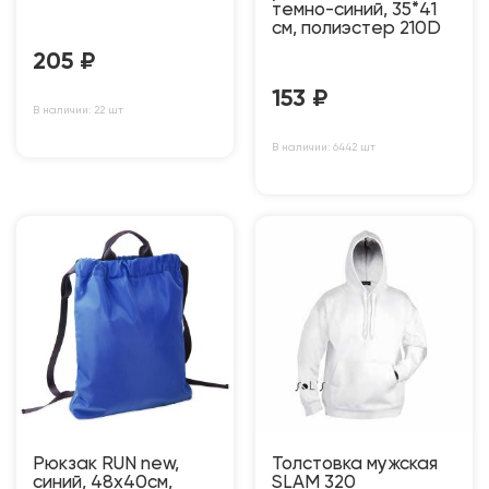
темно-синий, 35*41
см, полиэстер 210D
205
₽
153
₽
В наличии: 22 шт
В наличии: 6442 шт
Рюкзак RUN new,
Толстовка мужская
синий, 48х40см,
SLAM 320