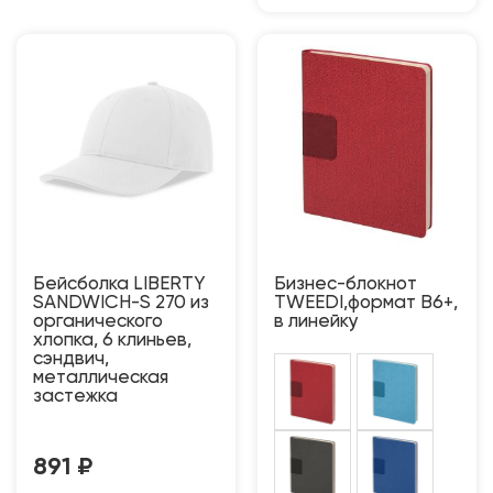
Бейсболка LIBERTY
Бизнес-блокнот
SANDWICH-S 270 из
TWEEDI,формат B6+,
органического
в линейку
хлопка, 6 клиньев,
сэндвич,
металлическая
застежка
891
₽