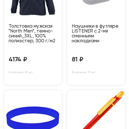
Толстовка мужская
Наушники в футляре
"North Men", темно-
LISTENER с 2-мя
синий_3XL, 100%
сменными
полиэстер, 300 г/м2
накладками
4174
₽
81
₽
В наличии: 20 шт
В наличии: 19 шт