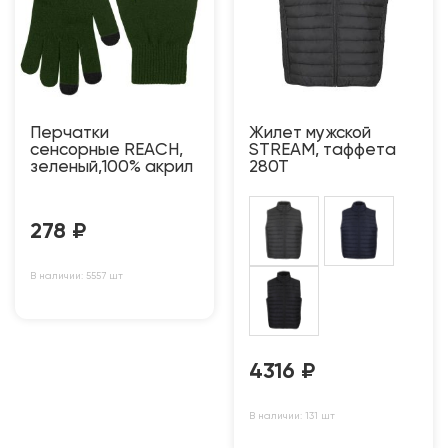
Перчатки
Жилет мужской
сенсорные REACH,
STREAM, таффета
зеленый,100% акрил
280Т
278
₽
В наличии: 5557 шт
4316
₽
В наличии: 131 шт