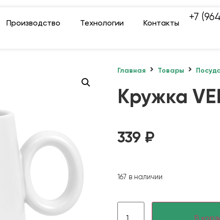
+7 (96
Производство
Технологии
Контакты
Главная
Товары
Посуд
Кружка VE
339
₽
167 в наличии
В корз