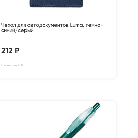
Чехол для автодокументов Luma, темно-
синий/серый
212
₽
В наличии: 869 шт