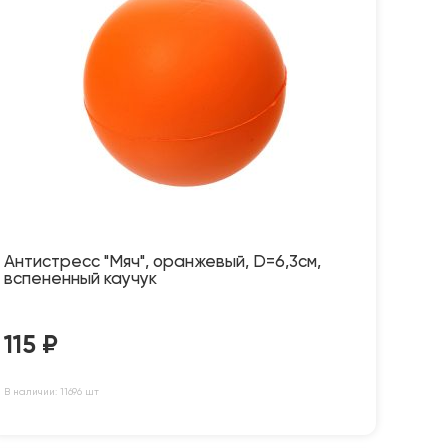
Антистресс "Мяч", оранжевый, D=6,3см,
вспененный каучук
115
₽
В наличии: 11696 шт