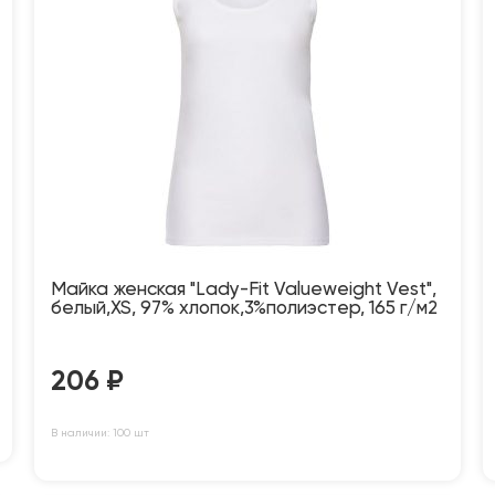
Майка женская "Lady-Fit Valueweight Vest",
белый,XS, 97% хлопок,3%полиэстер, 165 г/м2
206
₽
В наличии: 100 шт