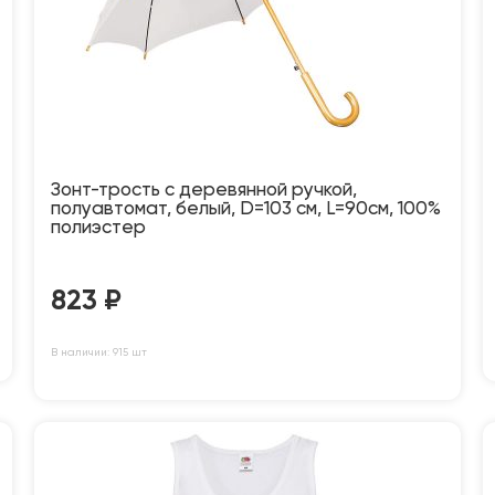
Зонт-трость с деревянной ручкой,
полуавтомат, белый, D=103 см, L=90см, 100%
полиэстер
823
₽
В наличии: 915 шт