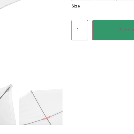
Size
В корз