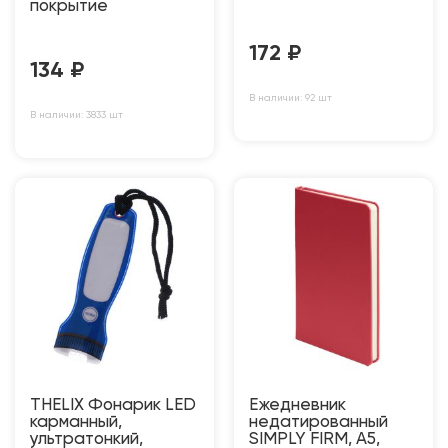
покрытие
172
₽
134
₽
В наличии: 92 шт
В наличии: 3833 шт
THELIX Фонарик LED
Ежедневник
карманный,
недатированный
ультратонкий,
SIMPLY FIRM, А5,