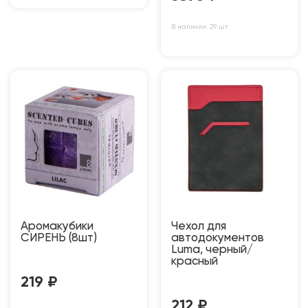
В наличии: 29 шт
Аромакубики
Чехол для
СИРЕНЬ (8шт)
автодокументов
Luma, черный/
красный
219
₽
212
₽