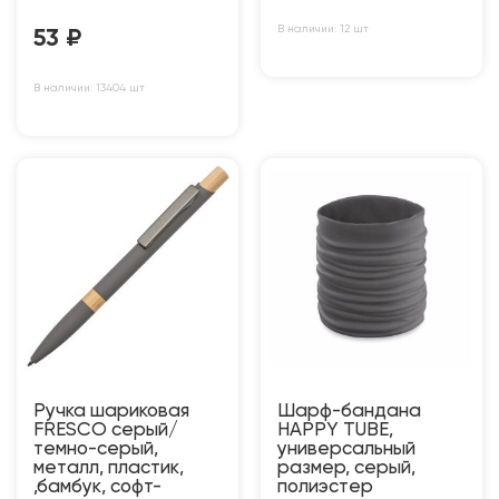
В наличии: 12 шт
53
₽
В наличии: 13404 шт
Ручка шариковая
Шарф-бандана
FRESCO серый/
HAPPY TUBE,
темно-серый,
универсальный
металл, пластик,
размер, серый,
,бамбук, софт-
полиэстер