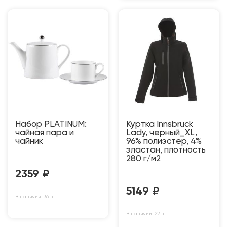
Набор PLATINUM:
Куртка Innsbruck
чайная пара и
Lady, черный_XL,
чайник
96% полиэстер, 4%
эластан, плотность
280 г/м2
2359
₽
5149
₽
В наличии: 36 шт
В наличии: 22 шт