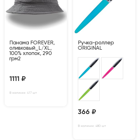
Панама FOREVER,
Ручка-роллер
оливковый_L/XL,
ORIGINAL
100% хлопок, 290
грм2
1111
₽
В наличии: 417 шт
366
₽
В наличии: 480 шт