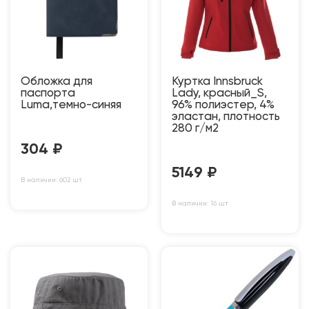
Обложка для
Куртка Innsbruck
паспорта
Lady, красный_S,
Luma,темно-синяя
96% полиэстер, 4%
эластан, плотность
280 г/м2
304
₽
5149
₽
В наличии: 602 шт
В наличии: 16 шт