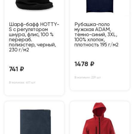
Шарф-бафф HOTTY-
Рубашка-поло
S с регулятором
мужская ADAM,
шнура, флис, 100 %
темно-синий, 3XL,
перераб.
100% хлопок,
полиэстер, черный,
плотность 195 г/м2
230 г/м2
1478
₽
741
₽
В наличии: 229 шт
В наличии: 417 шт