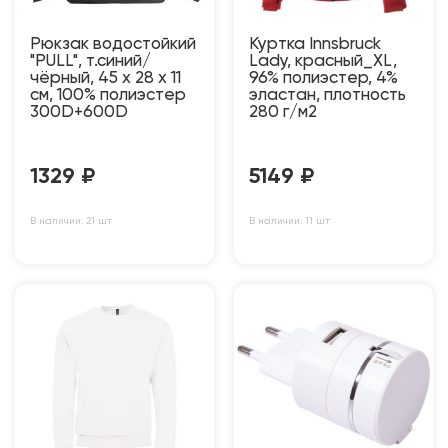
Рюкзак водостойкий
Куртка Innsbruck
"PULL", т.синий/
Lady, красный_XL,
чёрный, 45 x 28 x 11
96% полиэстер, 4%
см, 100% полиэстер
эластан, плотность
300D+600D
280 г/м2
1329
₽
5149
₽
В наличии: 21 шт
В наличии: 11 шт