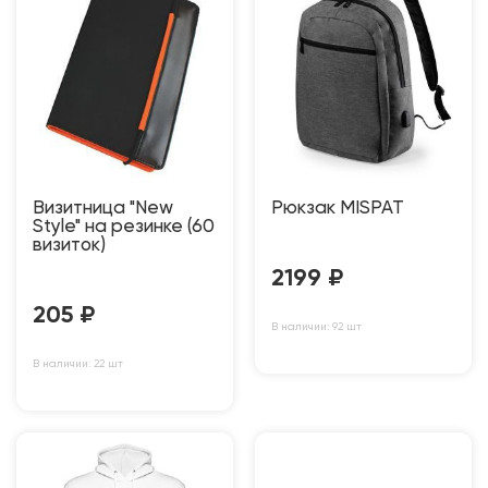
Визитница "New
Рюкзак MISPAT
Style" на резинке (60
визиток)
2199
₽
205
₽
В наличии: 92 шт
В наличии: 22 шт