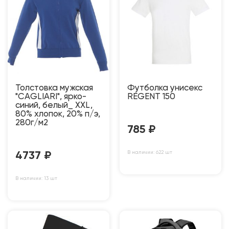
Толстовка мужская
Футболка унисекс
"CAGLIARI", ярко-
REGENT 150
синий, белый_ XXL,
80% хлопок, 20% п/э,
280г/м2
785
₽
В наличии: 622 шт
4737
₽
В наличии: 13 шт