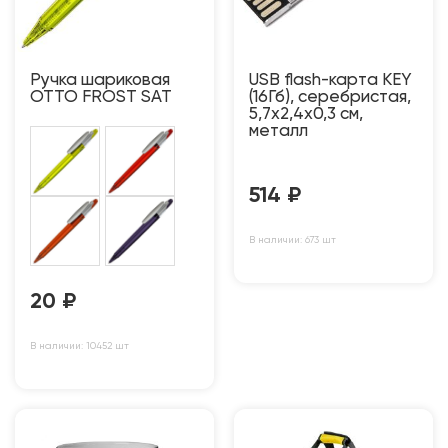
Ручка шариковая
USB flash-карта KEY
OTTO FROST SAT
(16Гб), серебристая,
5,7х2,4х0,3 см,
металл
514
₽
В наличии: 673 шт
20
₽
В наличии: 10452 шт