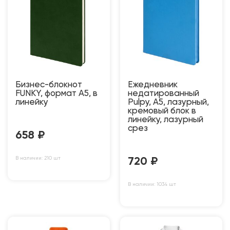
Бизнес-блокнот
Ежедневник
FUNKY, формат A5, в
недатированный
линейку
Pulpy, А5, лазурный,
кремовый блок в
линейку, лазурный
срез
658
₽
В наличии: 210 шт
720
₽
В наличии: 1034 шт