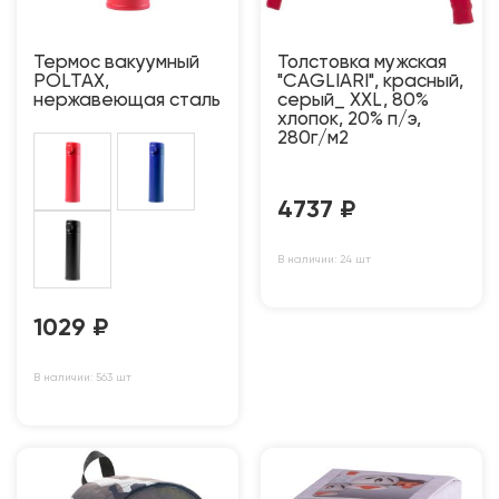
Термос вакуумный
Толстовка мужская
POLTAX,
"CAGLIARI", красный,
нержавеющая сталь
серый_ XXL, 80%
хлопок, 20% п/э,
280г/м2
4737
₽
В наличии: 24 шт
1029
₽
В наличии: 563 шт