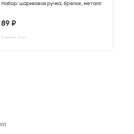
Набор: шариковая ручка, брелок, металл
89
₽
В наличии: 25 шт
пт)