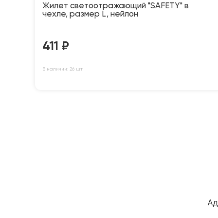
Жилет светоотражающий "SAFETY" в
чехле, размер L, нейлон
411
₽
В наличии: 26 шт
Ад