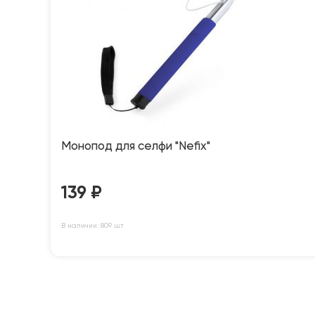
Монопод для селфи "Nefix"
139
₽
В наличии: 809 шт